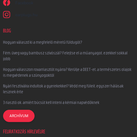
Facebook
earplugs.hu
BLOG
Hogyan válaszd ki a megfelelő méretű füldugót?
Fém, üveg vagy bambusz szívószál? Felejtse el a műanyagot, ezekkel sokkal
jobb
Hogyan válasszon rovarriasztót nyárra? Kerülje a DEET-et, a természetes olajok
is megvédenek a szúnyogoktól
Nyári fesztiválra indultok a gyerekekkel? Védd meg füleit, egyszer hálásak
lesznek érte
3 riasztó ok, amiért búcsút kell inteni a kémiai napvédőknek
ARCHÍVUM
FELIRATKOZÁS HÍRLEVÉLRE