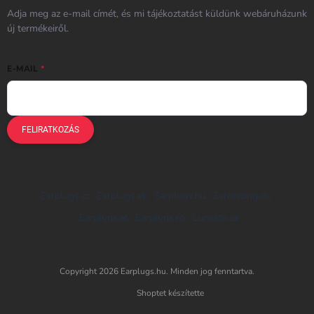
Adja meg az e-mail címét, és mi tájékoztatást küldünk webáruházunk
új termékeiről.
E-MAIL
FELIRATKOZÁS
Earplugs.cz
Earplugs.sk
Earplugs.hu
Earmazing.de
Earplugs.at
Earplugs.ro
Lunesto.cz
Copyright 2026
Earplugs.hu
. Minden jog fenntartva.
Shoptet készítette