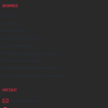
K
INFORMÁCIÓ
E
R
Rólunk
E
Kapcsolat
S
Üzleti feltételek
Ő
Adatkezelési tájékoztató
Termék visszaküldése
Reklamáció és reklamációs szabályzat
Szállítás és fizetés módja
Nagykereskedelem és együttműködés
Egyedi megrendelések és ajándéktárgyak
KAPCSOLAT
irjon
@
earplugs.hu