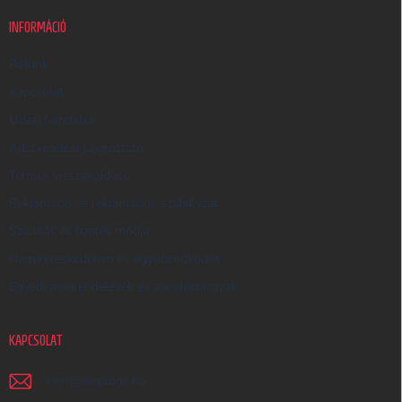
U
K
INFORMÁCIÓ
E
R
Rólunk
E
Kapcsolat
S
Üzleti feltételek
Ő
Adatkezelési tájékoztató
Termék visszaküldése
Reklamáció és reklamációs szabályzat
Szállítás és fizetés módja
Nagykereskedelem és együttműködés
Egyedi megrendelések és ajándéktárgyak
KAPCSOLAT
irjon
@
earplugs.hu