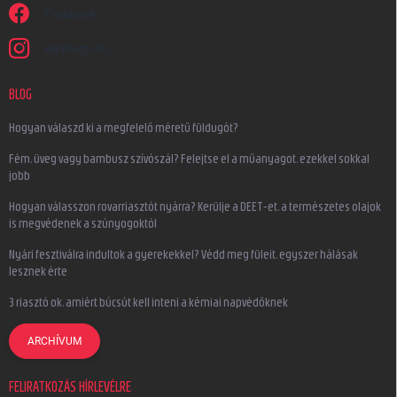
Facebook
earplugs.hu
BLOG
Hogyan válaszd ki a megfelelő méretű füldugót?
Fém, üveg vagy bambusz szívószál? Felejtse el a műanyagot, ezekkel sokkal
jobb
Hogyan válasszon rovarriasztót nyárra? Kerülje a DEET-et, a természetes olajok
is megvédenek a szúnyogoktól
Nyári fesztiválra indultok a gyerekekkel? Védd meg füleit, egyszer hálásak
lesznek érte
3 riasztó ok, amiért búcsút kell inteni a kémiai napvédőknek
ARCHÍVUM
FELIRATKOZÁS HÍRLEVÉLRE