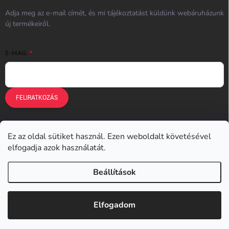
Adja meg az e-mail címét, és mi tájékoztatást küldünk webáruházunk
új termékeiről.
E-MAIL
FELIRATKOZÁS
Ez az oldal sütiket használ. Ezen weboldalt követésével
Earplugs.cz
Earplugs.sk
Earplugs.hu
Earmazing.de
elfogadja azok használatát.
Earplugs.at
Earplugs.ro
Lunesto.cz
Beállítások
Copyright 2026
Earplugs.hu
. Minden jog fenntartva.
Elfogadom
Shoptet készítette