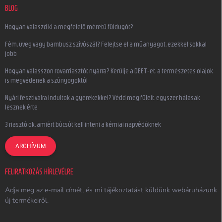
BLOG
Hogyan válaszd ki a megfelelő méretű füldugót?
Fém, üveg vagy bambusz szívószál? Felejtse el a műanyagot, ezekkel sokkal
jobb
Hogyan válasszon rovarriasztót nyárra? Kerülje a DEET-et, a természetes olajok
is megvédenek a szúnyogoktól
Nyári fesztiválra indultok a gyerekekkel? Védd meg füleit, egyszer hálásak
lesznek érte
3 riasztó ok, amiért búcsút kell inteni a kémiai napvédőknek
ARCHÍVUM
FELIRATKOZÁS HÍRLEVÉLRE
Adja meg az e-mail címét, és mi tájékoztatást küldünk webáruházunk
új termékeiről.