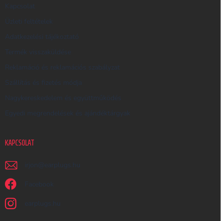
E
Kapcsolat
S
Üzleti feltételek
Ő
Adatkezelési tájékoztató
Termék visszaküldése
Reklamáció és reklamációs szabályzat
Szállítás és fizetés módja
Nagykereskedelem és együttműködés
Egyedi megrendelések és ajándéktárgyak
KAPCSOLAT
irjon
@
earplugs.hu
Facebook
earplugs.hu