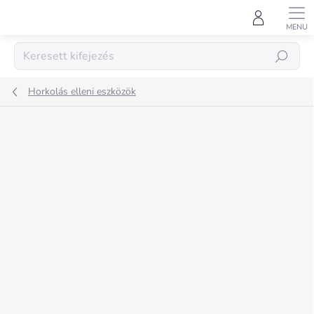
Ugrás
a
fő
tartalomhoz
KERESÉS
Horkolás elleni eszközök