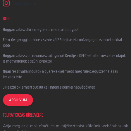
earplugs.hu
BLOG
Hogyan válaszd ki a megfelelő méretű füldugót?
Fém, üveg vagy bambusz szívószál? Felejtse el a műanyagot, ezekkel sokkal
jobb
Hogyan válasszon rovarriasztót nyárra? Kerülje a DEET-et, a természetes olajok
is megvédenek a szúnyogoktól
Nyári fesztiválra indultok a gyerekekkel? Védd meg füleit, egyszer hálásak
lesznek érte
3 riasztó ok, amiért búcsút kell inteni a kémiai napvédőknek
ARCHÍVUM
FELIRATKOZÁS HÍRLEVÉLRE
Adja meg az e-mail címét, és mi tájékoztatást küldünk webáruházunk