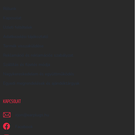
E
R
Rólunk
E
Kapcsolat
S
Üzleti feltételek
Ő
Adatkezelési tájékoztató
Termék visszaküldése
Reklamáció és reklamációs szabályzat
Szállítás és fizetés módja
Nagykereskedelem és együttműködés
Egyedi megrendelések és ajándéktárgyak
KAPCSOLAT
irjon
@
earplugs.hu
Facebook