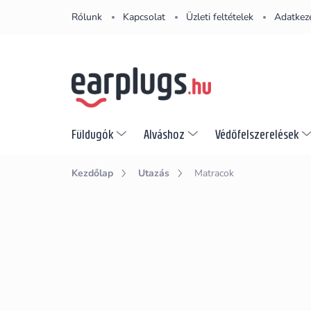
Ugrás
Rólunk
Kapcsolat
Üzleti feltételek
Adatkeze
a
fő
tartalomhoz
Füldugók
Alváshoz
Védőfelszerelések
Kezdőlap
Utazás
Matracok