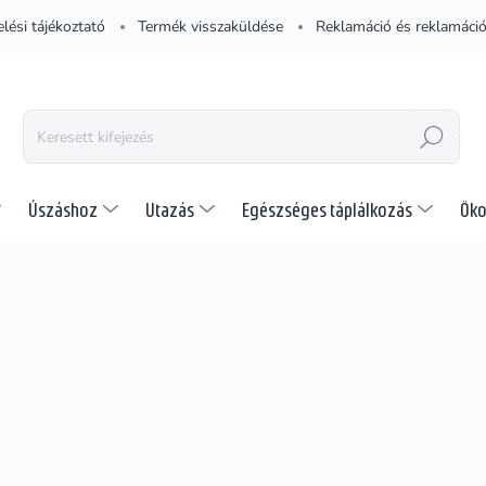
lési tájékoztató
Termék visszaküldése
Reklamáció és reklamáció
KERESÉS
Úszáshoz
Utazás
Egészséges táplálkozás
Öko