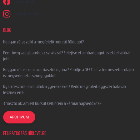
Facebook
earplugs.hu
BLOG
Hogyan válaszd ki a megfelelő méretű füldugót?
Fém, üveg vagy bambusz szívószál? Felejtse el a műanyagot, ezekkel sokkal
jobb
Hogyan válasszon rovarriasztót nyárra? Kerülje a DEET-et, a természetes olajok
is megvédenek a szúnyogoktól
Nyári fesztiválra indultok a gyerekekkel? Védd meg füleit, egyszer hálásak
lesznek érte
3 riasztó ok, amiért búcsút kell inteni a kémiai napvédőknek
ARCHÍVUM
FELIRATKOZÁS HÍRLEVÉLRE