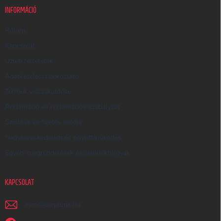
K
INFORMÁCIÓ
E
R
Rólunk
E
Kapcsolat
S
Üzleti feltételek
Ő
Adatkezelési tájékoztató
Termék visszaküldése
Reklamáció és reklamációs szabályzat
Szállítás és fizetés módja
Nagykereskedelem és együttműködés
Egyedi megrendelések és ajándéktárgyak
KAPCSOLAT
irjon
@
earplugs.hu