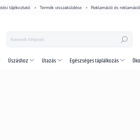
lési tájékoztató
Termék visszaküldése
Reklamáció és reklamáció
KERESÉS
Úszáshoz
Utazás
Egészséges táplálkozás
Öko