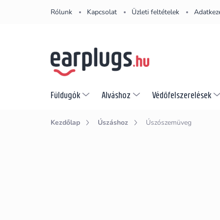
Ugrás
Rólunk
Kapcsolat
Üzleti feltételek
Adatkeze
a
fő
tartalomhoz
Füldugók
Alváshoz
Védőfelszerelések
Kezdőlap
Úszáshoz
Úszószemüveg