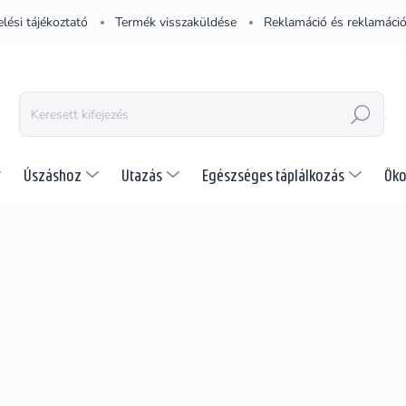
lési tájékoztató
Termék visszaküldése
Reklamáció és reklamáció
KERESÉS
Úszáshoz
Utazás
Egészséges táplálkozás
Öko