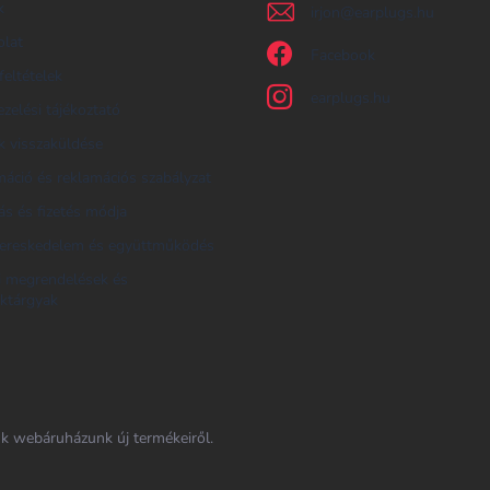
k
irjon
@
earplugs.hu
olat
Facebook
feltételek
earplugs.hu
zelési tájékoztató
 visszaküldése
áció és reklamációs szabályzat
tás és fizetés módja
ereskedelem és együttműködés
i megrendelések és
ktárgyak
nk webáruházunk új termékeiről.