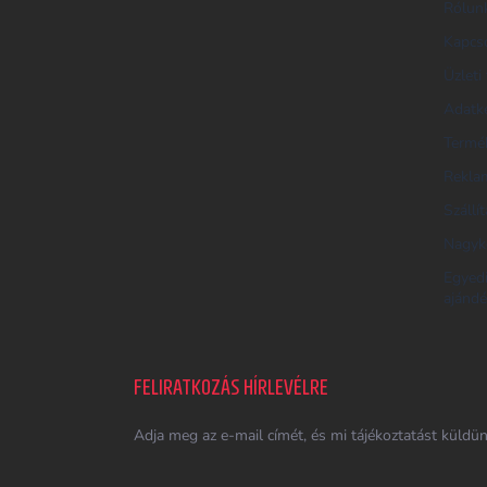
Rólun
U
Kapcs
K
E
Üzleti 
R
Adatke
E
Termék
S
Reklam
Ő
Szállí
Nagyk
Egyed
ajándé
FELIRATKOZÁS HÍRLEVÉLRE
Adja meg az e-mail címét, és mi tájékoztatást küldü