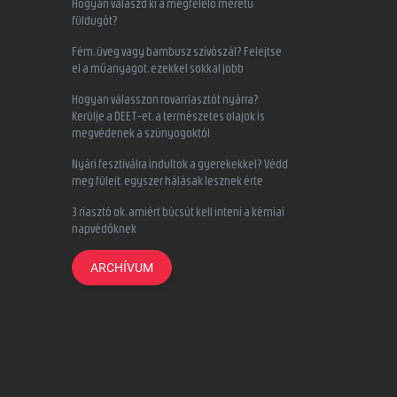
Hogyan válaszd ki a megfelelő méretű
füldugót?
Fém, üveg vagy bambusz szívószál? Felejtse
el a műanyagot, ezekkel sokkal jobb
Hogyan válasszon rovarriasztót nyárra?
Kerülje a DEET-et, a természetes olajok is
megvédenek a szúnyogoktól
Nyári fesztiválra indultok a gyerekekkel? Védd
meg füleit, egyszer hálásak lesznek érte
3 riasztó ok, amiért búcsút kell inteni a kémiai
napvédőknek
ARCHÍVUM