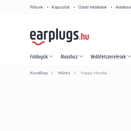
Ugrás
Rólunk
Kapcsolat
Üzleti feltételek
Adatkeze
a
fő
tartalomhoz
Füldugók
Alváshoz
Védőfelszerelések
Kezdőlap
Márka
Happy Hoodie