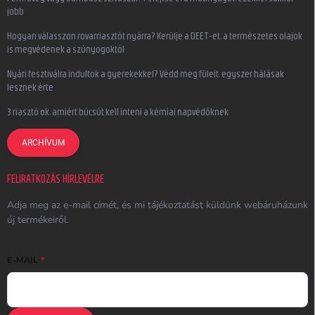
jobb
Hogyan válasszon rovarriasztót nyárra? Kerülje a DEET-et, a természetes olajok
is megvédenek a szúnyogoktól
Nyári fesztiválra indultok a gyerekekkel? Védd meg füleit, egyszer hálásak
lesznek érte
3 riasztó ok, amiért búcsút kell inteni a kémiai napvédőknek
ARCHÍVUM
FELIRATKOZÁS HÍRLEVÉLRE
Adja meg az e-mail címét, és mi tájékoztatást küldünk webáruházunk
új termékeiről.
E-MAIL