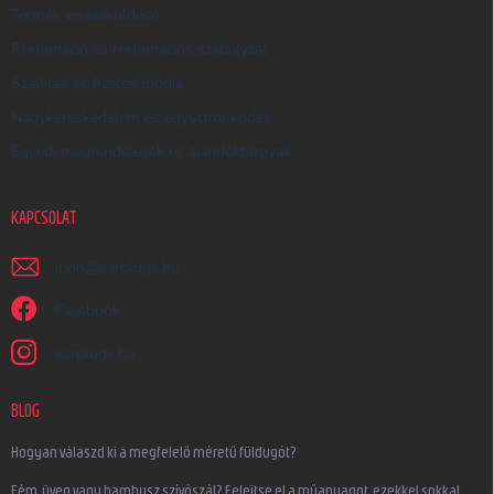
Termék visszaküldése
Reklamáció és reklamációs szabályzat
Szállítás és fizetés módja
Nagykereskedelem és együttműködés
Egyedi megrendelések és ajándéktárgyak
KAPCSOLAT
irjon
@
earplugs.hu
Facebook
earplugs.hu
BLOG
Hogyan válaszd ki a megfelelő méretű füldugót?
Fém, üveg vagy bambusz szívószál? Felejtse el a műanyagot, ezekkel sokkal