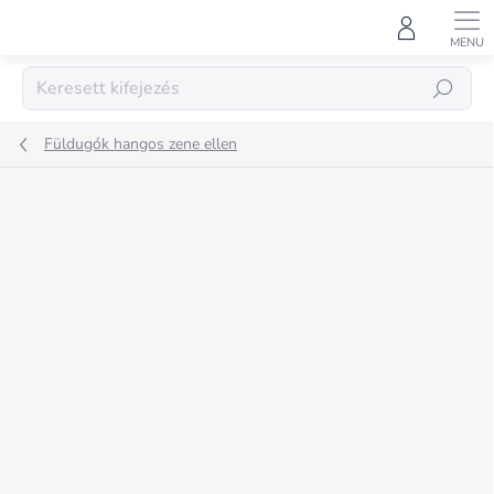
Ugrás
a
fő
tartalomhoz
KERESÉS
Füldugók hangos zene ellen