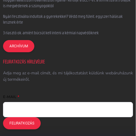
Hogyan válasszon rovarriasztót nyárra? Kerülje a DEET-et, a természetes olajok
is megvédenek a szúnyogoktól
Nyári fesztiválra indultok a gyerekekkel? Védd meg füleit, egyszer hálásak
lesznek érte
3 riasztó ok, amiért búcsút kell inteni a kémiai napvédőknek
ARCHÍVUM
FELIRATKOZÁS HÍRLEVÉLRE
Adja meg az e-mail címét, és mi tájékoztatást küldünk webáruházunk
új termékeiről.
E-MAIL
FELIRATKOZÁS