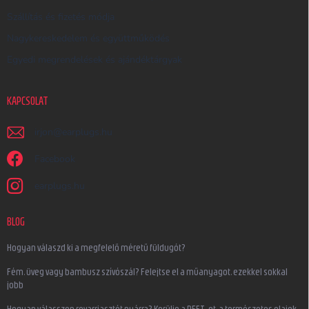
Szállítás és fizetés módja
Nagykereskedelem és együttműködés
Egyedi megrendelések és ajándéktárgyak
KAPCSOLAT
irjon
@
earplugs.hu
Facebook
earplugs.hu
BLOG
Hogyan válaszd ki a megfelelő méretű füldugót?
Fém, üveg vagy bambusz szívószál? Felejtse el a műanyagot, ezekkel sokkal
jobb