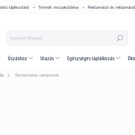
lési tájékoztató
Termék visszaküldése
Reklamáció és reklamáció
KERESÉS
Úszáshoz
Utazás
Egészséges táplálkozás
Öko
és
Természetes samponok