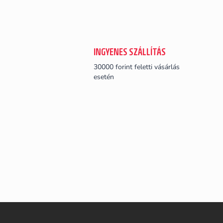
INGYENES SZÁLLÍTÁS
30000 forint feletti vásárlás
esetén
L
á