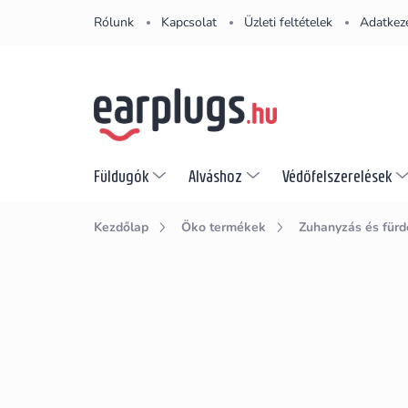
Ugrás
Rólunk
Kapcsolat
Üzleti feltételek
Adatkeze
a
fő
tartalomhoz
Füldugók
Alváshoz
Védőfelszerelések
Kezdőlap
Öko termékek
Zuhanyzás és fürd