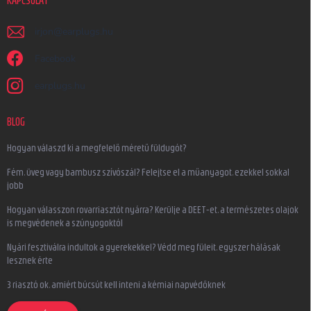
KAPCSOLAT
irjon
@
earplugs.hu
Facebook
earplugs.hu
BLOG
Hogyan válaszd ki a megfelelő méretű füldugót?
Fém, üveg vagy bambusz szívószál? Felejtse el a műanyagot, ezekkel sokkal
jobb
Hogyan válasszon rovarriasztót nyárra? Kerülje a DEET-et, a természetes olajok
is megvédenek a szúnyogoktól
Nyári fesztiválra indultok a gyerekekkel? Védd meg füleit, egyszer hálásak
lesznek érte
3 riasztó ok, amiért búcsút kell inteni a kémiai napvédőknek