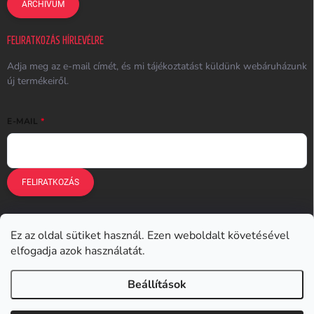
ARCHÍVUM
FELIRATKOZÁS HÍRLEVÉLRE
Adja meg az e-mail címét, és mi tájékoztatást küldünk webáruházunk
új termékeiről.
E-MAIL
FELIRATKOZÁS
Ez az oldal sütiket használ. Ezen weboldalt követésével
Earplugs.cz
Earplugs.sk
Earplugs.hu
Earmazing.de
elfogadja azok használatát.
Earplugs.at
Earplugs.ro
Lunesto.cz
Beállítások