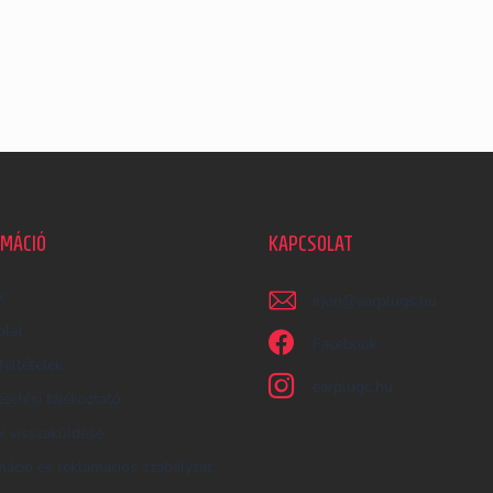
RMÁCIÓ
KAPCSOLAT
k
irjon
@
earplugs.hu
olat
Facebook
feltételek
earplugs.hu
zelési tájékoztató
 visszaküldése
áció és reklamációs szabályzat