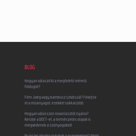
BLOG
Hogyan válaszd ki a megfelelő méretű
füldugót?
Fém, üveg vagy bambusz szívószál? Felejtse
el a műanyagot, ezekkel sokkal jobb
Hogyan válasszon rovarriasztót nyárra?
Kerülje a DEET-et, a természetes olajok is
megvédenek a szúnyogoktól
Nyári fesztiválra indultok a gyerekekkel? Védd