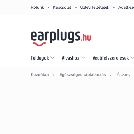
Ugrás
Rólunk
Kapcsolat
Üzleti feltételek
Adatkeze
a
fő
tartalomhoz
Füldugók
Alváshoz
Védőfelszerelések
Kezdőlap
Egészséges táplálkozás
Ásványi 