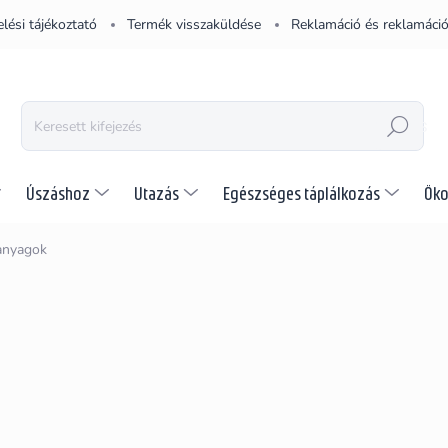
lési tájékoztató
Termék visszaküldése
Reklamáció és reklamáció
KERESÉS
Úszáshoz
Utazás
Egészséges táplálkozás
Öko
anyagok