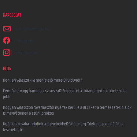
KAPCSOLAT
irjon
@
earplugs.hu
Facebook
earplugs.hu
BLOG
Hogyan válaszd ki a megfelelő méretű füldugót?
Fém, üveg vagy bambusz szívószál? Felejtse el a műanyagot, ezekkel sokkal
jobb
Hogyan válasszon rovarriasztót nyárra? Kerülje a DEET-et, a természetes olajok
is megvédenek a szúnyogoktól
Nyári fesztiválra indultok a gyerekekkel? Védd meg füleit, egyszer hálásak
lesznek érte