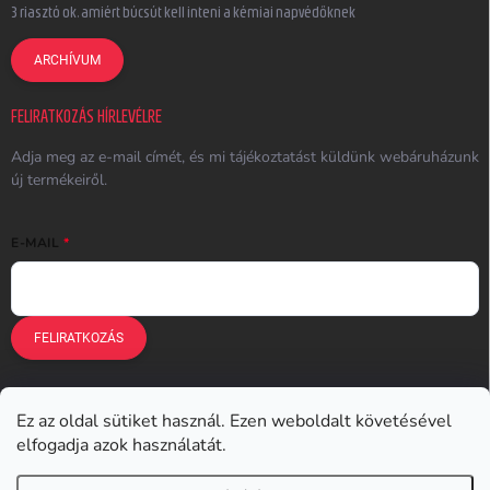
3 riasztó ok, amiért búcsút kell inteni a kémiai napvédőknek
ARCHÍVUM
FELIRATKOZÁS HÍRLEVÉLRE
Adja meg az e-mail címét, és mi tájékoztatást küldünk webáruházunk
új termékeiről.
E-MAIL
FELIRATKOZÁS
Ez az oldal sütiket használ. Ezen weboldalt követésével
Earplugs.cz
Earplugs.sk
Earplugs.hu
Earmazing.de
elfogadja azok használatát.
Earplugs.at
Earplugs.ro
Lunesto.cz