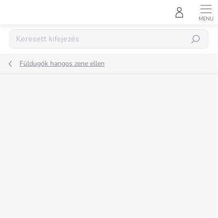
Ugrás
a
fő
tartalomhoz
KERESÉS
Füldugók hangos zene ellen