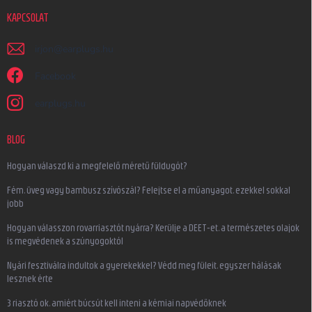
KAPCSOLAT
irjon
@
earplugs.hu
Facebook
earplugs.hu
BLOG
Hogyan válaszd ki a megfelelő méretű füldugót?
Fém, üveg vagy bambusz szívószál? Felejtse el a műanyagot, ezekkel sokkal
jobb
Hogyan válasszon rovarriasztót nyárra? Kerülje a DEET-et, a természetes olajok
is megvédenek a szúnyogoktól
Nyári fesztiválra indultok a gyerekekkel? Védd meg füleit, egyszer hálásak
lesznek érte
3 riasztó ok, amiért búcsút kell inteni a kémiai napvédőknek