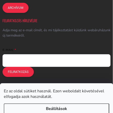
ARCHÍVUM
FELIRATKOZÁS HÍRLEVÉLRE
Adja meg az e-mail címét, és mi tájékoztatást küldünk webáruházunk
új termékeiről.
E-MAIL
FELIRATKOZÁS
Ez az oldal sütiket használ. Ezen weboldalt követésével
Earplugs.cz
Earplugs.sk
Earplugs.hu
Earmazing.de
elfogadja azok használatát.
Earplugs.at
Earplugs.ro
Lunesto.cz
Beállítások