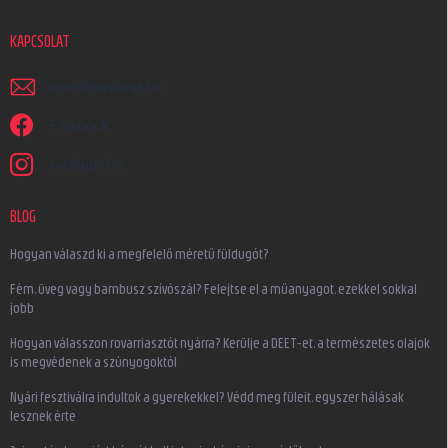
KAPCSOLAT
irjon
@
earplugs.hu
Facebook
earplugs.hu
BLOG
Hogyan válaszd ki a megfelelő méretű füldugót?
Fém, üveg vagy bambusz szívószál? Felejtse el a műanyagot, ezekkel sokkal
jobb
Hogyan válasszon rovarriasztót nyárra? Kerülje a DEET-et, a természetes olajok
is megvédenek a szúnyogoktól
Nyári fesztiválra indultok a gyerekekkel? Védd meg füleit, egyszer hálásak
lesznek érte