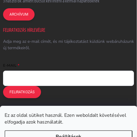
3 riasztó ok, amiért búcsút kell inteni a kémiai napvédőknek
ARCHÍVUM
FELIRATKOZÁS HÍRLEVÉLRE
Adja meg az e-mail címét, és mi tájékoztatást küldünk webáruházunk
új termékeiről.
E-MAIL
FELIRATKOZÁS
Ez az oldal sütiket használ. Ezen weboldalt követésével
Earplugs.cz
Earplugs.sk
Earplugs.hu
Earmazing.de
elfogadja azok használatát.
Earplugs.at
Earplugs.ro
Lunesto.cz
Beállítások