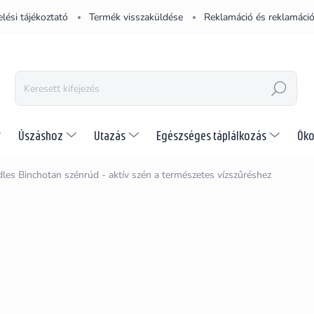
lési tájékoztató
Termék visszaküldése
Reklamáció és reklamáció
KERESÉS
Úszáshoz
Utazás
Egészséges táplálkozás
Öko
les Binchotan szénrúd - aktív szén a természetes vízszűréshez