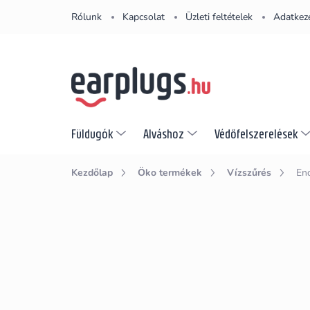
Ugrás
Rólunk
Kapcsolat
Üzleti feltételek
Adatkeze
a
fő
tartalomhoz
Füldugók
Alváshoz
Védőfelszerelések
Kezdőlap
Öko termékek
Vízszűrés
End