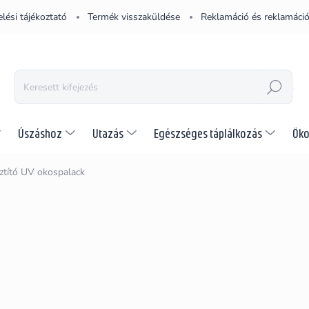
lési tájékoztató
Termék visszaküldése
Reklamáció és reklamáció
KERESÉS
Úszáshoz
Utazás
Egészséges táplálkozás
Öko
ztító UV okospalack