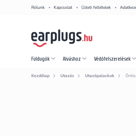
Ugrás
Rólunk
Kapcsolat
Üzleti feltételek
Adatkeze
a
fő
tartalomhoz
Füldugók
Alváshoz
Védőfelszerelések
Kezdőlap
Utazás
Utazópalackok
Öntis