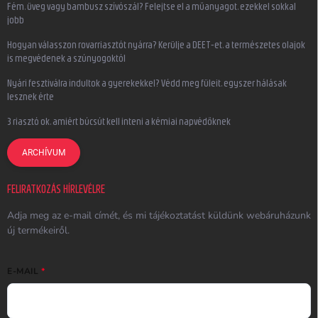
Fém, üveg vagy bambusz szívószál? Felejtse el a műanyagot, ezekkel sokkal
jobb
Hogyan válasszon rovarriasztót nyárra? Kerülje a DEET-et, a természetes olajok
is megvédenek a szúnyogoktól
Nyári fesztiválra indultok a gyerekekkel? Védd meg füleit, egyszer hálásak
lesznek érte
3 riasztó ok, amiért búcsút kell inteni a kémiai napvédőknek
ARCHÍVUM
FELIRATKOZÁS HÍRLEVÉLRE
Adja meg az e-mail címét, és mi tájékoztatást küldünk webáruházunk
új termékeiről.
E-MAIL