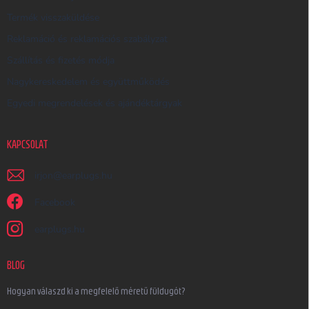
Termék visszaküldése
Reklamáció és reklamációs szabályzat
Szállítás és fizetés módja
Nagykereskedelem és együttműködés
Egyedi megrendelések és ajándéktárgyak
KAPCSOLAT
irjon
@
earplugs.hu
Facebook
earplugs.hu
BLOG
Hogyan válaszd ki a megfelelő méretű füldugót?