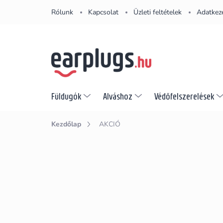
Ugrás
Rólunk
Kapcsolat
Üzleti feltételek
Adatkeze
a
fő
tartalomhoz
Füldugók
Alváshoz
Védőfelszerelések
Kezdőlap
AKCIÓ