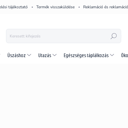
lési tájékoztató
Termék visszaküldése
Reklamáció és reklamáció
KERESÉS
Úszáshoz
Utazás
Egészséges táplálkozás
Öko