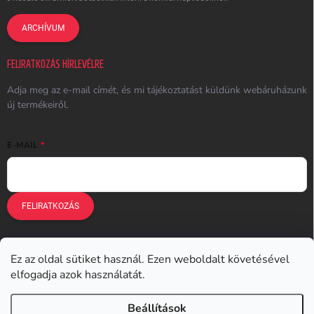
ARCHÍVUM
FELIRATKOZÁS HÍRLEVÉLRE
Adja meg az e-mail címét, és mi tájékoztatást küldünk webáruházunk
új termékeiről.
E-MAIL
FELIRATKOZÁS
Ez az oldal sütiket használ. Ezen weboldalt követésével
Earplugs.cz
Earplugs.sk
Earplugs.hu
Earmazing.de
elfogadja azok használatát.
Earplugs.at
Earplugs.ro
Lunesto.cz
Beállítások