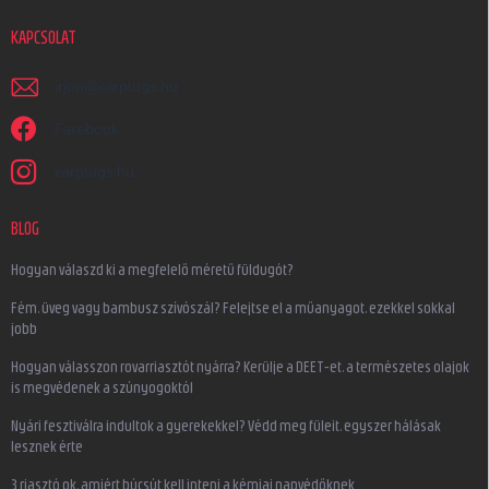
KAPCSOLAT
irjon
@
earplugs.hu
Facebook
earplugs.hu
BLOG
Hogyan válaszd ki a megfelelő méretű füldugót?
Fém, üveg vagy bambusz szívószál? Felejtse el a műanyagot, ezekkel sokkal
jobb
Hogyan válasszon rovarriasztót nyárra? Kerülje a DEET-et, a természetes olajok
is megvédenek a szúnyogoktól
Nyári fesztiválra indultok a gyerekekkel? Védd meg füleit, egyszer hálásak
lesznek érte
3 riasztó ok, amiért búcsút kell inteni a kémiai napvédőknek