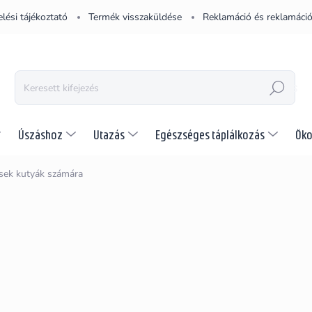
lési tájékoztató
Termék visszaküldése
Reklamáció és reklamáció
KERESÉS
Úszáshoz
Utazás
Egészséges táplálkozás
Öko
sek kutyák számára