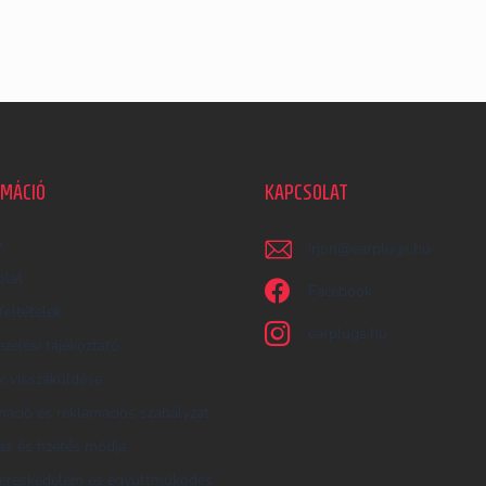
RMÁCIÓ
KAPCSOLAT
k
irjon
@
earplugs.hu
olat
Facebook
feltételek
earplugs.hu
zelési tájékoztató
 visszaküldése
áció és reklamációs szabályzat
tás és fizetés módja
ereskedelem és együttműködés