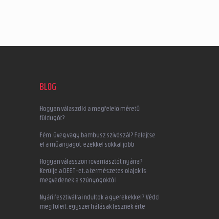
BLOG
Hogyan válaszd ki a megfelelő méretű
füldugót?
Fém, üveg vagy bambusz szívószál? Felejtse
el a műanyagot, ezekkel sokkal jobb
Hogyan válasszon rovarriasztót nyárra?
Kerülje a DEET-et, a természetes olajok is
megvédenek a szúnyogoktól
Nyári fesztiválra indultok a gyerekekkel? Védd
meg füleit, egyszer hálásak lesznek érte