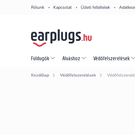
Ugrás
Rólunk
Kapcsolat
Üzleti feltételek
Adatkeze
a
fő
tartalomhoz
Füldugók
Alváshoz
Védőfelszerelések
Kezdőlap
Védőfelszerelések
Védőfelszerelé