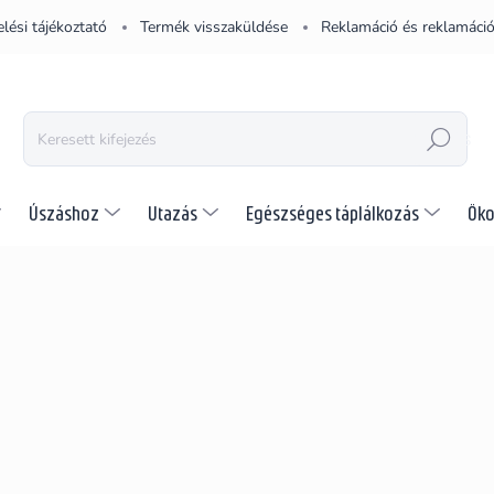
lési tájékoztató
Termék visszaküldése
Reklamáció és reklamáció
KERESÉS
Úszáshoz
Utazás
Egészséges táplálkozás
Öko