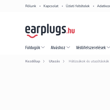
Ugrás
Rólunk
Kapcsolat
Üzleti feltételek
Adatkeze
a
fő
tartalomhoz
Füldugók
Alváshoz
Védőfelszerelések
Kezdőlap
Utazás
Hátizsákok és utazótáskák