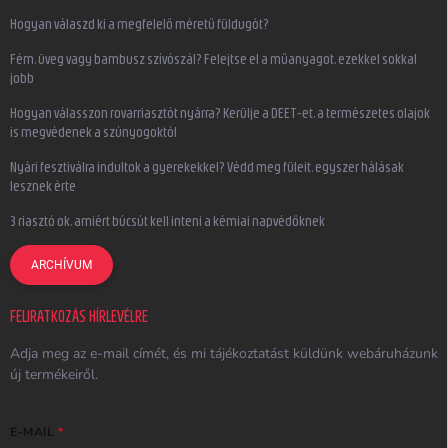
Hogyan válaszd ki a megfelelő méretű füldugót?
Fém, üveg vagy bambusz szívószál? Felejtse el a műanyagot, ezekkel sokkal
jobb
Hogyan válasszon rovarriasztót nyárra? Kerülje a DEET-et, a természetes olajok
is megvédenek a szúnyogoktól
Nyári fesztiválra indultok a gyerekekkel? Védd meg füleit, egyszer hálásak
lesznek érte
3 riasztó ok, amiért búcsút kell inteni a kémiai napvédőknek
ARCHÍVUM
FELIRATKOZÁS HÍRLEVÉLRE
Adja meg az e-mail címét, és mi tájékoztatást küldünk webáruházunk
új termékeiről.
E-MAIL