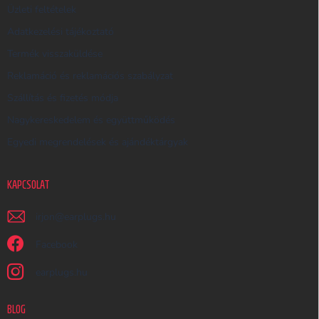
Üzleti feltételek
Ő
Adatkezelési tájékoztató
Termék visszaküldése
Reklamáció és reklamációs szabályzat
Szállítás és fizetés módja
Nagykereskedelem és együttműködés
Egyedi megrendelések és ajándéktárgyak
KAPCSOLAT
irjon
@
earplugs.hu
Facebook
earplugs.hu
BLOG