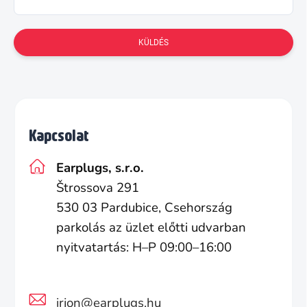
KÜLDÉS
Kapcsolat
Earplugs, s.r.o.
Štrossova 291
530 03 Pardubice, Csehország
parkolás az üzlet előtti udvarban
nyitvatartás: H–P 09:00–16:00
irjon@earplugs.hu