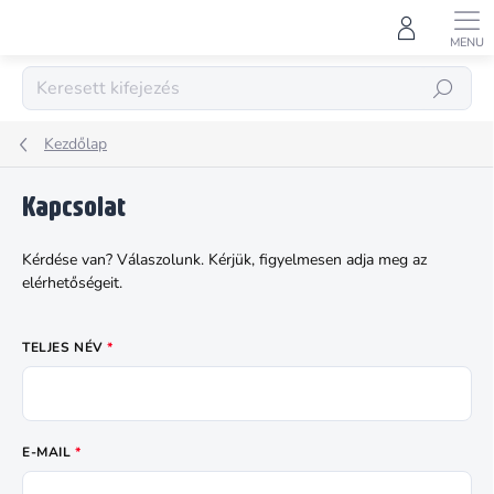
Ugrás
a
fő
tartalomhoz
KERESÉS
Kezdőlap
Kapcsolat
Kérdése van? Válaszolunk. Kérjük, figyelmesen adja meg az
elérhetőségeit.
TELJES NÉV
E-MAIL