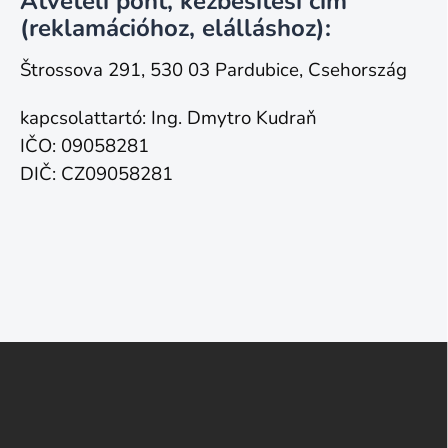
Átvételi pont, kézbesítési cím
(reklamációhoz, elálláshoz):
Štrossova 291, 530 03 Pardubice, Csehország
kapcsolattartó: Ing. Dmytro Kudraň
IČO: 09058281
DIČ: CZ09058281
L
á
b
l
é