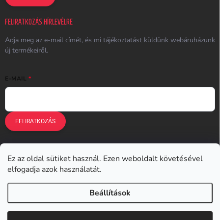
FELIRATKOZÁS HÍRLEVÉLRE
Adja meg az e-mail címét, és mi tájékoztatást küldünk webáruházunk
új termékeiről.
E-MAIL
FELIRATKOZÁS
Ez az oldal sütiket használ. Ezen weboldalt követésével
Earplugs.cz
Earplugs.sk
Earplugs.hu
Earmazing.de
elfogadja azok használatát.
Earplugs.at
Earplugs.ro
Lunesto.cz
Beállítások