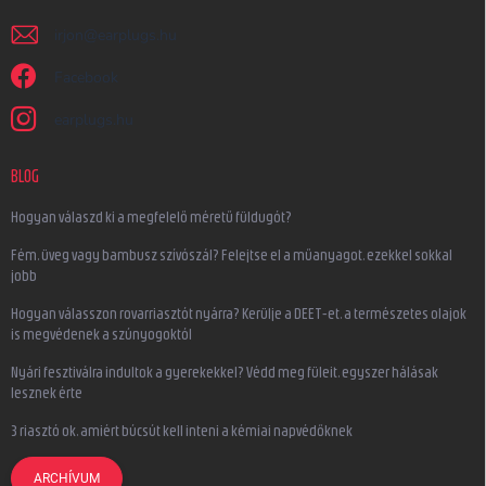
irjon
@
earplugs.hu
Facebook
earplugs.hu
BLOG
Hogyan válaszd ki a megfelelő méretű füldugót?
Fém, üveg vagy bambusz szívószál? Felejtse el a műanyagot, ezekkel sokkal
jobb
Hogyan válasszon rovarriasztót nyárra? Kerülje a DEET-et, a természetes olajok
is megvédenek a szúnyogoktól
Nyári fesztiválra indultok a gyerekekkel? Védd meg füleit, egyszer hálásak
lesznek érte
3 riasztó ok, amiért búcsút kell inteni a kémiai napvédőknek
ARCHÍVUM