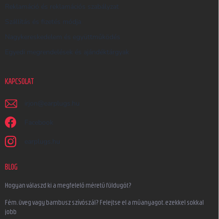
Reklamáció és reklamációs szabályzat
Szállítás és fizetés módja
Nagykereskedelem és együttműködés
Egyedi megrendelések és ajándéktárgyak
KAPCSOLAT
irjon
@
earplugs.hu
Facebook
earplugs.hu
BLOG
Hogyan válaszd ki a megfelelő méretű füldugót?
Fém, üveg vagy bambusz szívószál? Felejtse el a műanyagot, ezekkel sokkal
jobb