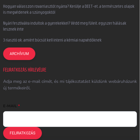
Hogyan válasszon rovarriasztót nyárra? Kerülje a DEET-et, a természetes olajok
is megvédenek a szúnyogoktól
Nyári fesztiválra indultok a gyerekekkel? Védd meg füleit, egyszer hálásak
lesznek érte
3 riasztó ok, amiért búcsút kell inteni a kémiai napvédőknek
ARCHÍVUM
FELIRATKOZÁS HÍRLEVÉLRE
Adja meg az e-mail címét, és mi tájékoztatást küldünk webáruházunk
új termékeiről.
E-MAIL
FELIRATKOZÁS