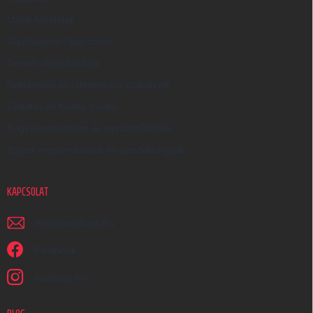
S
Üzleti feltételek
Ő
Adatkezelési tájékoztató
Termék visszaküldése
Reklamáció és reklamációs szabályzat
Szállítás és fizetés módja
Nagykereskedelem és együttműködés
Egyedi megrendelések és ajándéktárgyak
KAPCSOLAT
irjon
@
earplugs.hu
Facebook
earplugs.hu