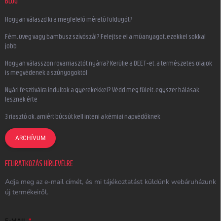
BLOG
Hogyan válaszd ki a megfelelő méretű füldugót?
Fém, üveg vagy bambusz szívószál? Felejtse el a műanyagot, ezekkel sokkal
jobb
Hogyan válasszon rovarriasztót nyárra? Kerülje a DEET-et, a természetes olajok
is megvédenek a szúnyogoktól
Nyári fesztiválra indultok a gyerekekkel? Védd meg füleit, egyszer hálásak
lesznek érte
3 riasztó ok, amiért búcsút kell inteni a kémiai napvédőknek
ARCHÍVUM
FELIRATKOZÁS HÍRLEVÉLRE
Adja meg az e-mail címét, és mi tájékoztatást küldünk webáruházunk
új termékeiről.
E-MAIL