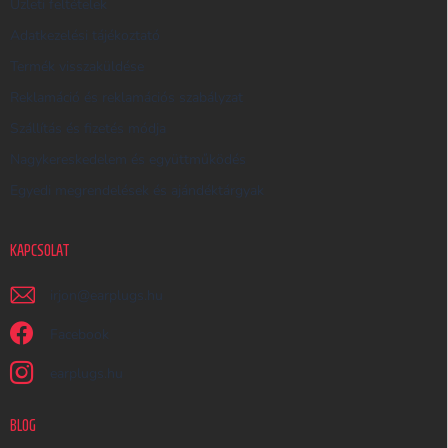
Üzleti feltételek
Ő
Adatkezelési tájékoztató
Termék visszaküldése
Reklamáció és reklamációs szabályzat
Szállítás és fizetés módja
Nagykereskedelem és együttműködés
Egyedi megrendelések és ajándéktárgyak
KAPCSOLAT
irjon
@
earplugs.hu
Facebook
earplugs.hu
BLOG