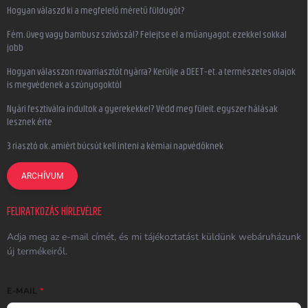
Hogyan válaszd ki a megfelelő méretű füldugót?
Fém, üveg vagy bambusz szívószál? Felejtse el a műanyagot, ezekkel sokkal
jobb
Hogyan válasszon rovarriasztót nyárra? Kerülje a DEET-et, a természetes olajok
is megvédenek a szúnyogoktól
Nyári fesztiválra indultok a gyerekekkel? Védd meg füleit, egyszer hálásak
lesznek érte
3 riasztó ok, amiért búcsút kell inteni a kémiai napvédőknek
ARCHÍVUM
FELIRATKOZÁS HÍRLEVÉLRE
Adja meg az e-mail címét, és mi tájékoztatást küldünk webáruházunk
új termékeiről.
E-MAIL