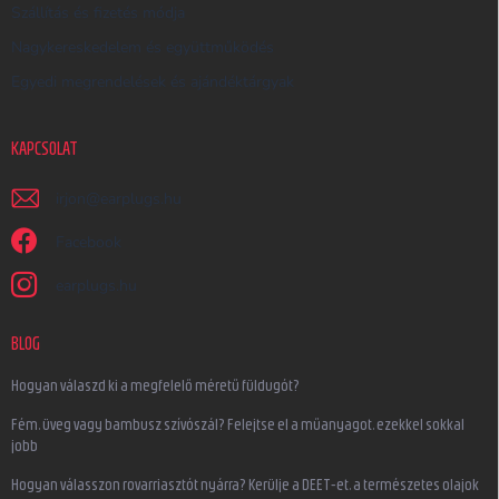
Szállítás és fizetés módja
Nagykereskedelem és együttműködés
Egyedi megrendelések és ajándéktárgyak
KAPCSOLAT
irjon
@
earplugs.hu
Facebook
earplugs.hu
BLOG
Hogyan válaszd ki a megfelelő méretű füldugót?
Fém, üveg vagy bambusz szívószál? Felejtse el a műanyagot, ezekkel sokkal
jobb
Hogyan válasszon rovarriasztót nyárra? Kerülje a DEET-et, a természetes olajok