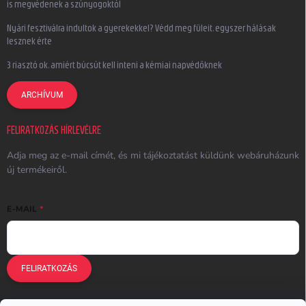
is megvédenek a szúnyogoktól
Nyári fesztiválra indultok a gyerekekkel? Védd meg füleit, egyszer hálásak
lesznek érte
3 riasztó ok, amiért búcsút kell inteni a kémiai napvédőknek
ARCHÍVUM
FELIRATKOZÁS HÍRLEVÉLRE
Adja meg az e-mail címét, és mi tájékoztatást küldünk webáruházunk
új termékeiről.
E-MAIL
FELIRATKOZÁS