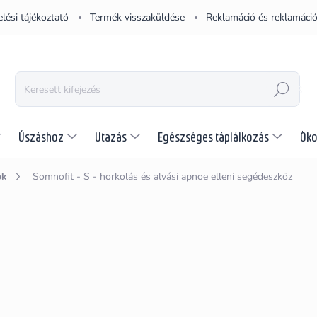
lési tájékoztató
Termék visszaküldése
Reklamáció és reklamáció
KERESÉS
Úszáshoz
Utazás
Egészséges táplálkozás
Öko
ök
Somnofit - S - horkolás és alvási apnoe elleni segédeszköz