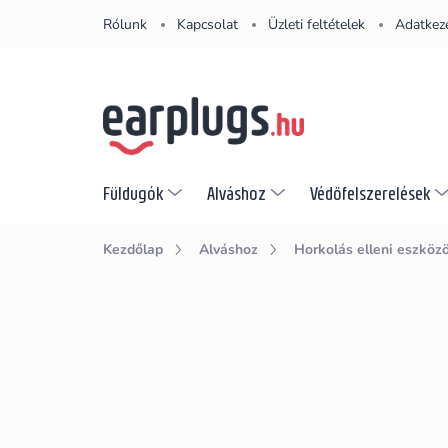
Ugrás
Rólunk
Kapcsolat
Üzleti feltételek
Adatkeze
a
fő
tartalomhoz
Füldugók
Alváshoz
Védőfelszerelések
Kezdőlap
Alváshoz
Horkolás elleni eszköz