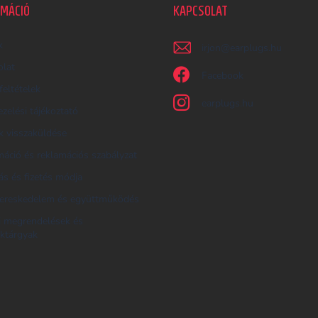
RMÁCIÓ
KAPCSOLAT
k
irjon
@
earplugs.hu
olat
Facebook
feltételek
earplugs.hu
zelési tájékoztató
 visszaküldése
áció és reklamációs szabályzat
tás és fizetés módja
ereskedelem és együttműködés
i megrendelések és
ktárgyak