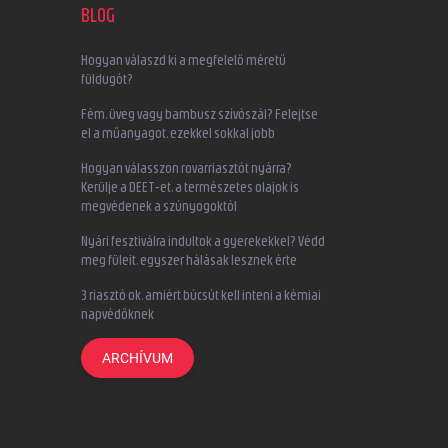
BLOG
Hogyan válaszd ki a megfelelő méretű
füldugót?
Fém, üveg vagy bambusz szívószál? Felejtse
el a műanyagot, ezekkel sokkal jobb
Hogyan válasszon rovarriasztót nyárra?
Kerülje a DEET-et, a természetes olajok is
megvédenek a szúnyogoktól
Nyári fesztiválra indultok a gyerekekkel? Védd
meg füleit, egyszer hálásak lesznek érte
3 riasztó ok, amiért búcsút kell inteni a kémiai
napvédőknek
ARCHÍVUM