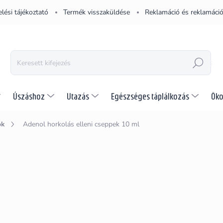
lési tájékoztató
Termék visszaküldése
Reklamáció és reklamáció
KERESÉS
Úszáshoz
Utazás
Egészséges táplálkozás
Öko
ök
Adenol horkolás elleni cseppek 10 ml