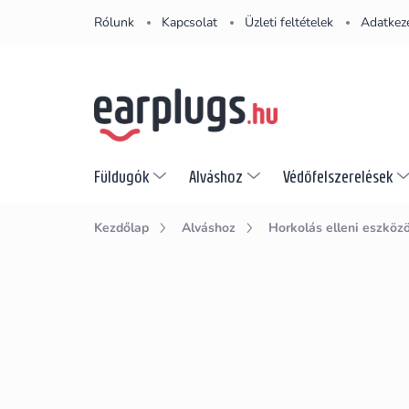
Ugrás
Rólunk
Kapcsolat
Üzleti feltételek
Adatkeze
a
fő
tartalomhoz
Füldugók
Alváshoz
Védőfelszerelések
Kezdőlap
Alváshoz
Horkolás elleni eszköz