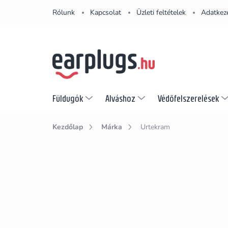
Ugrás
Rólunk
Kapcsolat
Üzleti feltételek
Adatkeze
a
fő
tartalomhoz
Füldugók
Alváshoz
Védőfelszerelések
Kezdőlap
Márka
Urtekram