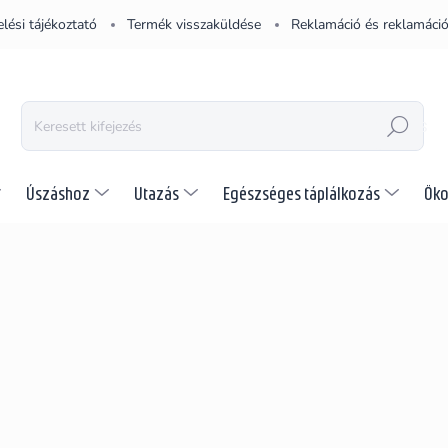
lési tájékoztató
Termék visszaküldése
Reklamáció és reklamáció
KERESÉS
Úszáshoz
Utazás
Egészséges táplálkozás
Öko