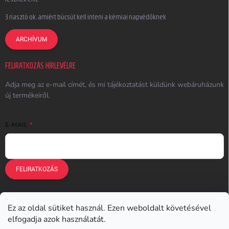
3 riasztó ok, amiért búcsút kell inteni a kémiai napvédőknek
ARCHÍVUM
FELIRATKOZÁS HÍRLEVÉLRE
Adja meg az e-mail címét, és mi tájékoztatást küldünk webáruházunk
új termékeiről.
E-MAIL
FELIRATKOZÁS
Ez az oldal sütiket használ. Ezen weboldalt követésével
Earplugs.cz
Earplugs.sk
Earplugs.hu
Earmazing.de
elfogadja azok használatát.