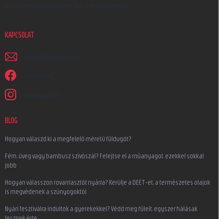
Egyedi megrendelések és ajándéktárgyak
KAPCSOLAT
irjon
@
earplugs.hu
Facebook
earplugs.hu
BLOG
Hogyan válaszd ki a megfelelő méretű füldugót?
Fém, üveg vagy bambusz szívószál? Felejtse el a műanyagot, ezekkel sokkal
jobb
Hogyan válasszon rovarriasztót nyárra? Kerülje a DEET-et, a természetes olajok
is megvédenek a szúnyogoktól
Nyári fesztiválra indultok a gyerekekkel? Védd meg füleit, egyszer hálásak
lesznek érte