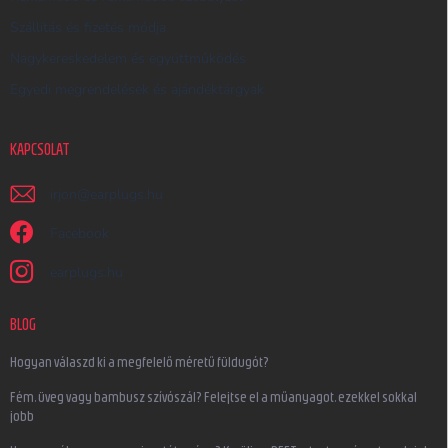
Szállítás és fizetés módja
Nagykereskedelem és együttműködés
Egyedi megrendelések és ajándéktárgyak
KAPCSOLAT
irjon
@
earplugs.hu
Facebook
earplugs.hu
BLOG
Hogyan válaszd ki a megfelelő méretű füldugót?
Fém, üveg vagy bambusz szívószál? Felejtse el a műanyagot, ezekkel sokkal
jobb