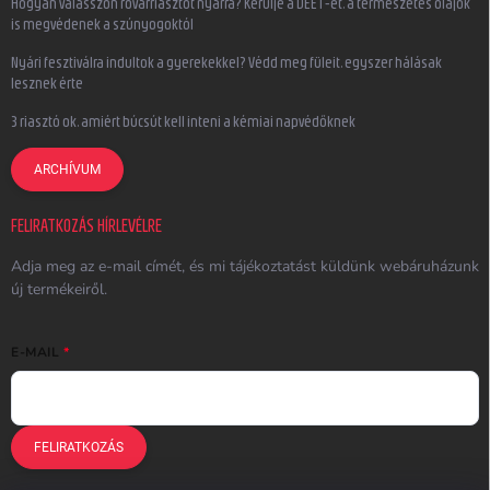
Hogyan válasszon rovarriasztót nyárra? Kerülje a DEET-et, a természetes olajok
is megvédenek a szúnyogoktól
Nyári fesztiválra indultok a gyerekekkel? Védd meg füleit, egyszer hálásak
lesznek érte
3 riasztó ok, amiért búcsút kell inteni a kémiai napvédőknek
ARCHÍVUM
FELIRATKOZÁS HÍRLEVÉLRE
Adja meg az e-mail címét, és mi tájékoztatást küldünk webáruházunk
új termékeiről.
E-MAIL
FELIRATKOZÁS