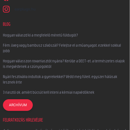
earplugs.hu
BLOG
Hogyan válaszd ki a megfelelő méretű füldugót?
Fém, üveg vagy bambusz szívószál? Felejtse el a műanyagot, ezekkel sokkal
jobb
Hogyan válasszon rovarriasztót nyárra? Kerülje a DEET-et, a természetes olajok
is megvédenek a szúnyogoktól
Nyári fesztiválra indultok a gyerekekkel? Védd meg füleit, egyszer hálásak
lesznek érte
3 riasztó ok, amiért búcsút kell inteni a kémiai napvédőknek
ARCHÍVUM
FELIRATKOZÁS HÍRLEVÉLRE