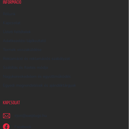
K
INFORMÁCIÓ
E
R
Rólunk
E
Kapcsolat
S
Üzleti feltételek
Ő
Adatkezelési tájékoztató
Termék visszaküldése
Reklamáció és reklamációs szabályzat
Szállítás és fizetés módja
Nagykereskedelem és együttműködés
Egyedi megrendelések és ajándéktárgyak
KAPCSOLAT
irjon
@
earplugs.hu
Facebook