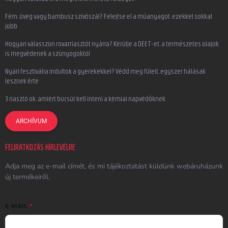
Fém, üveg vagy bambusz szívószál? Felejtse el a műanyagot, ezekkel sokkal
jobb
Hogyan válasszon rovarriasztót nyárra? Kerülje a DEET-et, a természetes olajok
is megvédenek a szúnyogoktól
Nyári fesztiválra indultok a gyerekekkel? Védd meg füleit, egyszer hálásak
lesznek érte
3 riasztó ok, amiért búcsút kell inteni a kémiai napvédőknek
ARCHÍVUM
FELIRATKOZÁS HÍRLEVÉLRE
Adja meg az e-mail címét, és mi tájékoztatást küldünk webáruházunk
új termékeiről.
E-MAIL