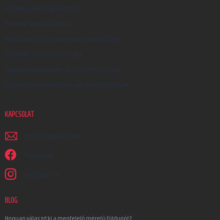
Adatkezelési tájékoztató
Termék visszaküldése
Reklamáció és reklamációs szabályzat
Szállítás és fizetés módja
Nagykereskedelem és együttműködés
Egyedi megrendelések és ajándéktárgyak
KAPCSOLAT
irjon
@
earplugs.hu
Facebook
earplugs.hu
BLOG
Hogyan válaszd ki a megfelelő méretű füldugót?