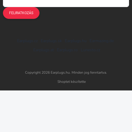
FELIRATKOZÁS
Earplugs.cz
Earplugs.sk
Earplugs.hu
Earmazing.de
Earplugs.at
Earplugs.ro
Lunesto.cz
Copyright 2026
Earplugs.hu
. Minden jog fenntartva.
Shoptet készítette