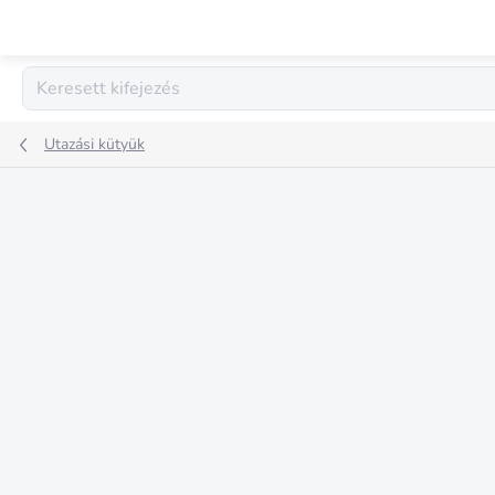
Ugrás
a
fő
tartalomhoz
Utazási kütyük