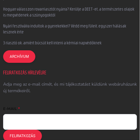
Hogyan válasszon rovarriasztót nyárra? Kerülje a DEET-et, a természetes olajok
is megvédenek a szúnyogoktól
Nyári fesztiválra indultok a gyerekekkel? Védd meg füleit, egyszer hálásak
lesznek érte
3 riasztó ok, amiért búcsút kell inteni a kémiai napvédőknek
ARCHÍVUM
FELIRATKOZÁS HÍRLEVÉLRE
Adja meg az e-mail címét, és mi tájékoztatást küldünk webáruházunk
új termékeiről.
E-MAIL
FELIRATKOZÁS