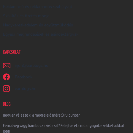
Reklamáció és reklamációs szabályzat
Szállítás és fizetés módja
Nagykereskedelem és együttműködés
Egyedi megrendelések és ajándéktárgyak
KAPCSOLAT
irjon
@
earplugs.hu
Facebook
earplugs.hu
BLOG
Hogyan válaszd ki a megfelelő méretű füldugót?
Fém, üveg vagy bambusz szívószál? Felejtse el a műanyagot, ezekkel sokkal
jobb