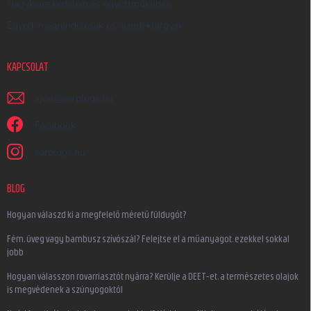
Nagykereskedelem és együttműködés
Egyedi megrendelések és ajándéktárgyak
KAPCSOLAT
irjon
@
earplugs.hu
Facebook
earplugs.hu
BLOG
Hogyan válaszd ki a megfelelő méretű füldugót?
Fém, üveg vagy bambusz szívószál? Felejtse el a műanyagot, ezekkel sokkal
jobb
Hogyan válasszon rovarriasztót nyárra? Kerülje a DEET-et, a természetes olajok
is megvédenek a szúnyogoktól