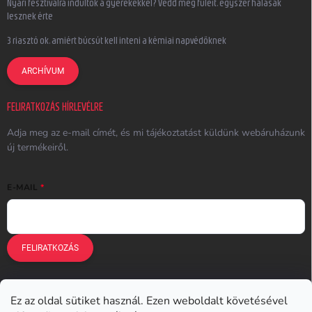
Nyári fesztiválra indultok a gyerekekkel? Védd meg füleit, egyszer hálásak
lesznek érte
3 riasztó ok, amiért búcsút kell inteni a kémiai napvédőknek
ARCHÍVUM
FELIRATKOZÁS HÍRLEVÉLRE
Adja meg az e-mail címét, és mi tájékoztatást küldünk webáruházunk
új termékeiről.
E-MAIL
FELIRATKOZÁS
Ez az oldal sütiket használ. Ezen weboldalt követésével