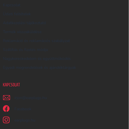
E
Kapcsolat
S
Üzleti feltételek
Ő
Adatkezelési tájékoztató
Termék visszaküldése
Reklamáció és reklamációs szabályzat
Szállítás és fizetés módja
Nagykereskedelem és együttműködés
Egyedi megrendelések és ajándéktárgyak
KAPCSOLAT
irjon
@
earplugs.hu
Facebook
earplugs.hu