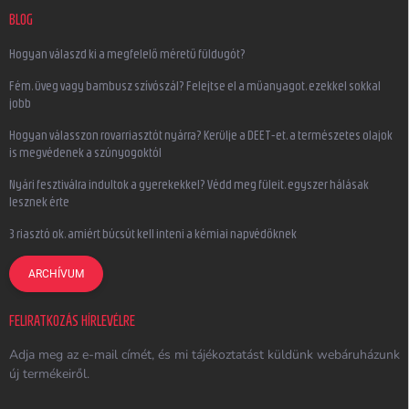
BLOG
Hogyan válaszd ki a megfelelő méretű füldugót?
Fém, üveg vagy bambusz szívószál? Felejtse el a műanyagot, ezekkel sokkal
jobb
Hogyan válasszon rovarriasztót nyárra? Kerülje a DEET-et, a természetes olajok
is megvédenek a szúnyogoktól
Nyári fesztiválra indultok a gyerekekkel? Védd meg füleit, egyszer hálásak
lesznek érte
3 riasztó ok, amiért búcsút kell inteni a kémiai napvédőknek
ARCHÍVUM
FELIRATKOZÁS HÍRLEVÉLRE
Adja meg az e-mail címét, és mi tájékoztatást küldünk webáruházunk
új termékeiről.