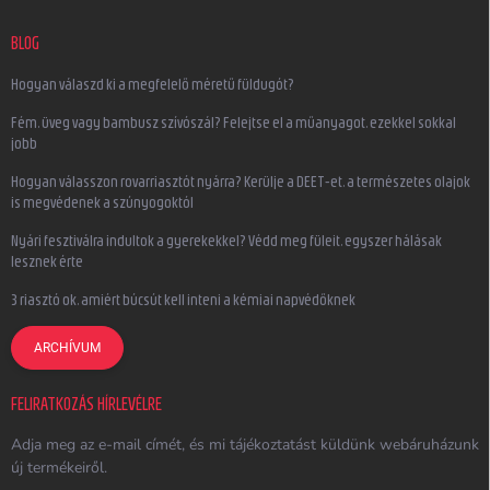
BLOG
Hogyan válaszd ki a megfelelő méretű füldugót?
Fém, üveg vagy bambusz szívószál? Felejtse el a műanyagot, ezekkel sokkal
jobb
Hogyan válasszon rovarriasztót nyárra? Kerülje a DEET-et, a természetes olajok
is megvédenek a szúnyogoktól
Nyári fesztiválra indultok a gyerekekkel? Védd meg füleit, egyszer hálásak
lesznek érte
3 riasztó ok, amiért búcsút kell inteni a kémiai napvédőknek
ARCHÍVUM
FELIRATKOZÁS HÍRLEVÉLRE
Adja meg az e-mail címét, és mi tájékoztatást küldünk webáruházunk
új termékeiről.