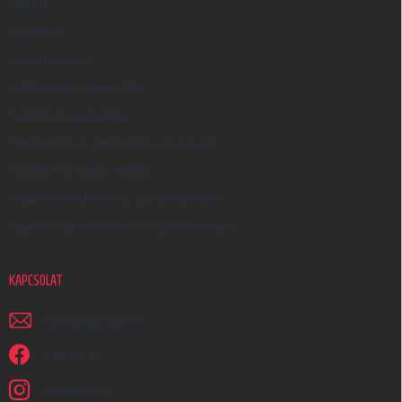
R
Rólunk
E
Kapcsolat
S
Üzleti feltételek
Ő
Adatkezelési tájékoztató
Termék visszaküldése
Reklamáció és reklamációs szabályzat
Szállítás és fizetés módja
Nagykereskedelem és együttműködés
Egyedi megrendelések és ajándéktárgyak
KAPCSOLAT
irjon
@
earplugs.hu
Facebook
earplugs.hu