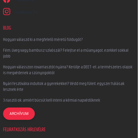
earplugs.hu
BLOG
Hogyan válaszd ki a megfelelő méretű füldugót?
Fém, üveg vagy bambusz szívószál? Felejtse el a műanyagot, ezekkel sokkal
jobb
Hogyan válasszon rovarriasztót nyárra? Kerülje a DEET-et, a természetes olajok
is megvédenek a szúnyogoktól
Nyári fesztiválra indultok a gyerekekkel? Védd meg füleit, egyszer hálásak
lesznek érte
3 riasztó ok, amiért búcsút kell inteni a kémiai napvédőknek
ARCHÍVUM
FELIRATKOZÁS HÍRLEVÉLRE