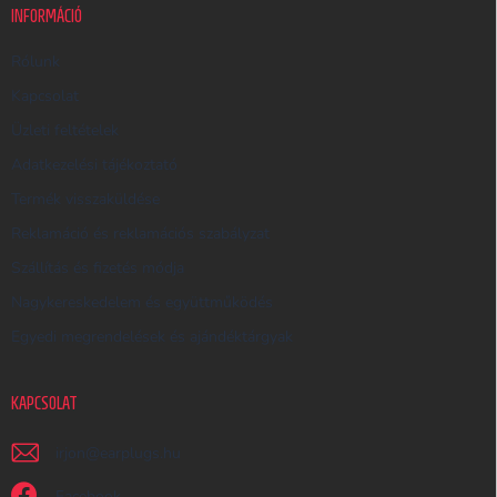
K
INFORMÁCIÓ
E
R
Rólunk
E
Kapcsolat
S
Üzleti feltételek
Ő
Adatkezelési tájékoztató
Termék visszaküldése
Reklamáció és reklamációs szabályzat
Szállítás és fizetés módja
Nagykereskedelem és együttműködés
Egyedi megrendelések és ajándéktárgyak
KAPCSOLAT
irjon
@
earplugs.hu
Facebook