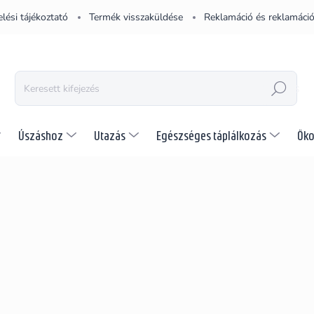
lési tájékoztató
Termék visszaküldése
Reklamáció és reklamáció
KERESÉS
Úszáshoz
Utazás
Egészséges táplálkozás
Öko