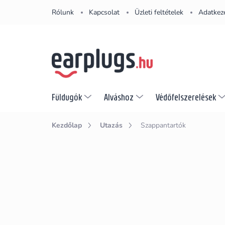
Ugrás
Rólunk
Kapcsolat
Üzleti feltételek
Adatkeze
a
fő
tartalomhoz
Füldugók
Alváshoz
Védőfelszerelések
Kezdőlap
Utazás
Szappantartók