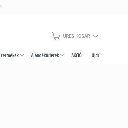
s szabályzat
Szállítás és fizetés módja
Nagykereskedelem és e
ÜRES KOSÁR
KOSÁR
 termékek
Ajándékötletek
AKCIÓ
Újdonságok
M