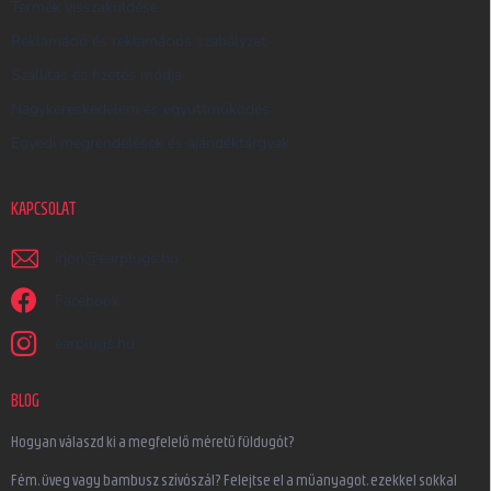
Termék visszaküldése
Reklamáció és reklamációs szabályzat
Szállítás és fizetés módja
Nagykereskedelem és együttműködés
Egyedi megrendelések és ajándéktárgyak
KAPCSOLAT
irjon
@
earplugs.hu
Facebook
earplugs.hu
BLOG
Hogyan válaszd ki a megfelelő méretű füldugót?
Fém, üveg vagy bambusz szívószál? Felejtse el a műanyagot, ezekkel sokkal