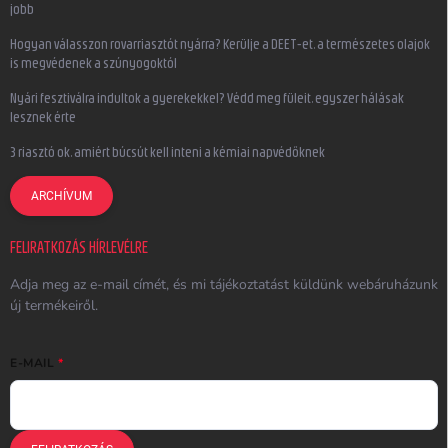
jobb
Hogyan válasszon rovarriasztót nyárra? Kerülje a DEET-et, a természetes olajok
is megvédenek a szúnyogoktól
Nyári fesztiválra indultok a gyerekekkel? Védd meg füleit, egyszer hálásak
lesznek érte
3 riasztó ok, amiért búcsút kell inteni a kémiai napvédőknek
ARCHÍVUM
FELIRATKOZÁS HÍRLEVÉLRE
Adja meg az e-mail címét, és mi tájékoztatást küldünk webáruházunk
új termékeiről.
E-MAIL