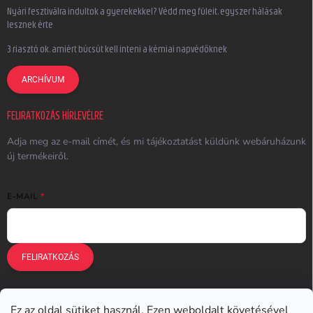
Nyári fesztiválra indultok a gyerekekkel? Védd meg füleit, egyszer hálásak
lesznek érte
3 riasztó ok, amiért búcsút kell inteni a kémiai napvédőknek
ARCHÍVUM
FELIRATKOZÁS HÍRLEVÉLRE
Adja meg az e-mail címét, és mi tájékoztatást küldünk webáruházunk
új termékeiről.
E-MAIL
FELIRATKOZÁS
Ez az oldal sütiket használ. Ezen weboldalt követésével