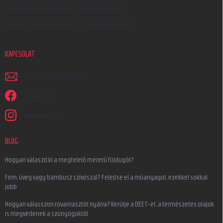
Nagykereskedelem és együttműködés
Egyedi megrendelések és ajándéktárgyak
KAPCSOLAT
irjon
@
earplugs.hu
Facebook
earplugs.hu
BLOG
Hogyan válaszd ki a megfelelő méretű füldugót?
Fém, üveg vagy bambusz szívószál? Felejtse el a műanyagot, ezekkel sokkal
jobb
Hogyan válasszon rovarriasztót nyárra? Kerülje a DEET-et, a természetes olajok
is megvédenek a szúnyogoktól