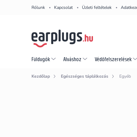
Ugrás
Rólunk
Kapcsolat
Üzleti feltételek
Adatkeze
a
fő
tartalomhoz
Füldugók
Alváshoz
Védőfelszerelések
Kezdőlap
Egészséges táplálkozás
Egyéb