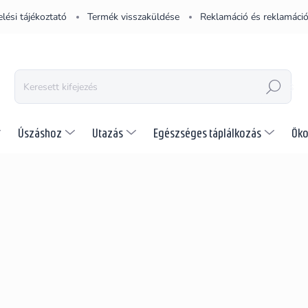
lési tájékoztató
Termék visszaküldése
Reklamáció és reklamáció
KERESÉS
Úszáshoz
Utazás
Egészséges táplálkozás
Öko