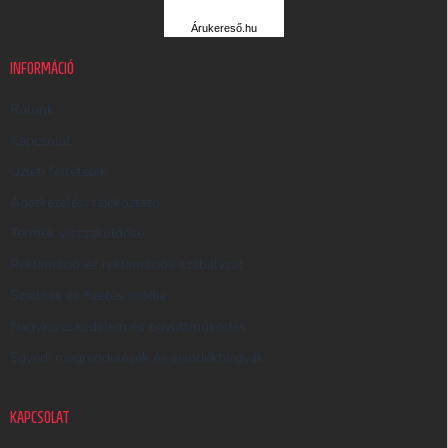
R
Árukereső.hu
U
K
INFORMÁCIÓ
E
R
Rólunk
E
Kapcsolat
S
Üzleti feltételek
Ő
Adatkezelési tájékoztató
Termék visszaküldése
Reklamáció és reklamációs szabályzat
Szállítás és fizetés módja
Nagykereskedelem és együttműködés
Egyedi megrendelések és ajándéktárgyak
KAPCSOLAT