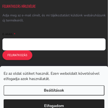
FELIRATKOZÁS HÍRLEVÉLRE
Adja meg az e-mail címét, és mi tájékoztatást küldünk webáruházunk
új termékeiről.
E-MAIL
FELIRATKOZÁS
Ez az oldal sütiket használ. Ezen weboldalt követésével
Earplugs.cz
Earplugs.sk
Earplugs.hu
Earmazing.de
elfogadja azok használatát.
Earplugs.at
Earplugs.ro
Lunesto.cz
Beállítások
Copyright 2026
Earplugs.hu
. Minden jog fenntartva.
Elfogadom