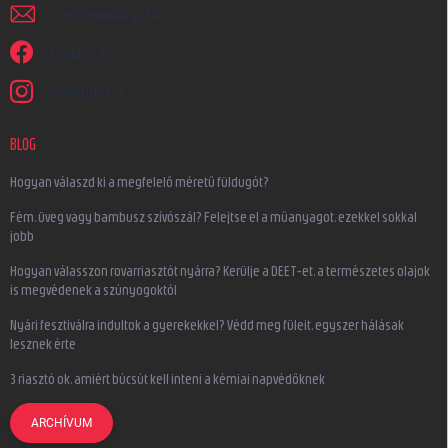
irjon
@
earplugs.hu
Facebook
earplugs.hu
BLOG
Hogyan válaszd ki a megfelelő méretű füldugót?
Fém, üveg vagy bambusz szívószál? Felejtse el a műanyagot, ezekkel sokkal
jobb
Hogyan válasszon rovarriasztót nyárra? Kerülje a DEET-et, a természetes olajok
is megvédenek a szúnyogoktól
Nyári fesztiválra indultok a gyerekekkel? Védd meg füleit, egyszer hálásak
lesznek érte
3 riasztó ok, amiért búcsút kell inteni a kémiai napvédőknek
ARCHÍVUM