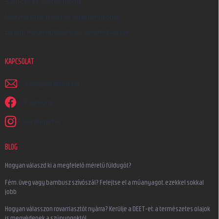
Szállítás és fizetés módja
Nagykereskedelem és együttműködés
Egyedi megrendelések és ajándéktárgyak
KAPCSOLAT
irjon
@
earplugs.hu
Facebook
earplugs.hu
BLOG
Hogyan válaszd ki a megfelelő méretű füldugót?
Fém, üveg vagy bambusz szívószál? Felejtse el a műanyagot, ezekkel sokkal
jobb
Hogyan válasszon rovarriasztót nyárra? Kerülje a DEET-et, a természetes olajok
is megvédenek a szúnyogoktól