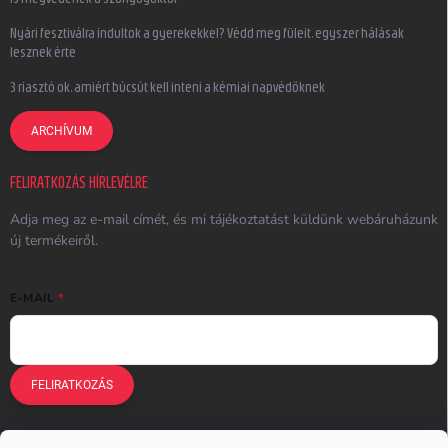
Nyári fesztiválra indultok a gyerekekkel? Védd meg füleit, egyszer hálásak
lesznek érte
3 riasztó ok, amiért búcsút kell inteni a kémiai napvédőknek
ARCHÍVUM
FELIRATKOZÁS HÍRLEVÉLRE
Adja meg az e-mail címét, és mi tájékoztatást küldünk webáruházunk
új termékeiről.
E-MAIL
FELIRATKOZÁS