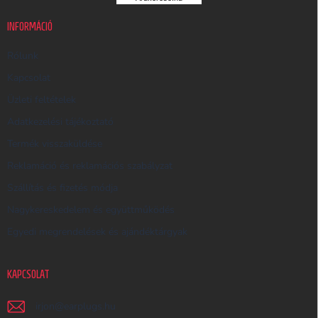
U
K
INFORMÁCIÓ
E
R
Rólunk
E
Kapcsolat
S
Üzleti feltételek
Ő
Adatkezelési tájékoztató
Termék visszaküldése
Reklamáció és reklamációs szabályzat
Szállítás és fizetés módja
Nagykereskedelem és együttműködés
Egyedi megrendelések és ajándéktárgyak
KAPCSOLAT
irjon
@
earplugs.hu