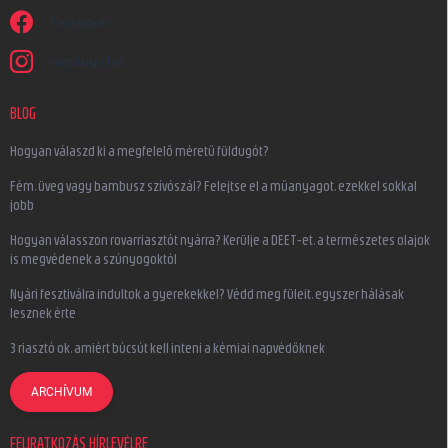
Facebook
earplugs.hu
BLOG
Hogyan válaszd ki a megfelelő méretű füldugót?
Fém, üveg vagy bambusz szívószál? Felejtse el a műanyagot, ezekkel sokkal
jobb
Hogyan válasszon rovarriasztót nyárra? Kerülje a DEET-et, a természetes olajok
is megvédenek a szúnyogoktól
Nyári fesztiválra indultok a gyerekekkel? Védd meg füleit, egyszer hálásak
lesznek érte
3 riasztó ok, amiért búcsút kell inteni a kémiai napvédőknek
ARCHÍVUM
FELIRATKOZÁS HÍRLEVÉLRE