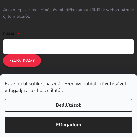
Adja meg az e-mail címét, és mi tájékoztatást küldünk webáruházunk
új termékeiről.
E-MAIL
FELIRATKOZÁS
Ez az oldal sütiket használ. Ezen weboldalt követésével
Earplugs.cz
Earplugs.sk
Earplugs.hu
Earmazing.de
elfogadja azok használatát.
Earplugs.at
Earplugs.ro
Lunesto.cz
Beállítások
Copyright 2026
Earplugs.hu
. Minden jog fenntartva.
Elfogadom
Shoptet készítette