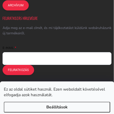
ARCHÍVUM
FELIRATKOZÁS HÍRLEVÉLRE
Adja meg az e-mail címét, és mi tájékoztatást küldünk webáruházunk
új termékeiről.
E-MAIL
FELIRATKOZÁS
Ez az oldal sütiket használ. Ezen weboldalt követésével
Earplugs.cz
Earplugs.sk
Earplugs.hu
Earmazing.de
elfogadja azok használatát.
Earplugs.at
Earplugs.ro
Lunesto.cz
Beállítások