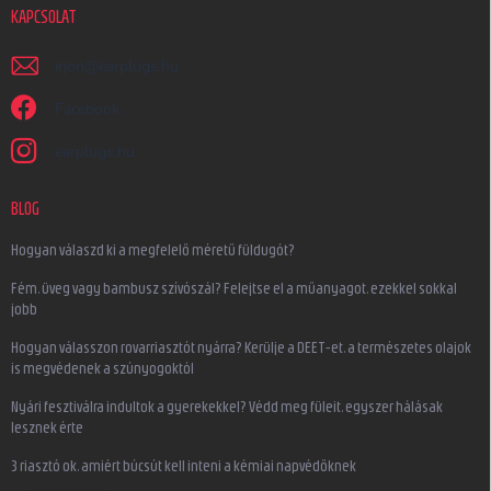
KAPCSOLAT
irjon
@
earplugs.hu
Facebook
earplugs.hu
BLOG
Hogyan válaszd ki a megfelelő méretű füldugót?
Fém, üveg vagy bambusz szívószál? Felejtse el a műanyagot, ezekkel sokkal
jobb
Hogyan válasszon rovarriasztót nyárra? Kerülje a DEET-et, a természetes olajok
is megvédenek a szúnyogoktól
Nyári fesztiválra indultok a gyerekekkel? Védd meg füleit, egyszer hálásak
lesznek érte
3 riasztó ok, amiért búcsút kell inteni a kémiai napvédőknek