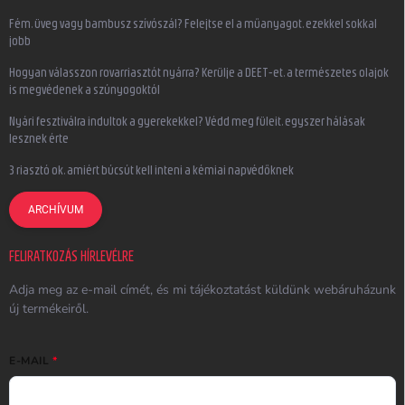
Fém, üveg vagy bambusz szívószál? Felejtse el a műanyagot, ezekkel sokkal
jobb
Hogyan válasszon rovarriasztót nyárra? Kerülje a DEET-et, a természetes olajok
is megvédenek a szúnyogoktól
Nyári fesztiválra indultok a gyerekekkel? Védd meg füleit, egyszer hálásak
lesznek érte
3 riasztó ok, amiért búcsút kell inteni a kémiai napvédőknek
ARCHÍVUM
FELIRATKOZÁS HÍRLEVÉLRE
Adja meg az e-mail címét, és mi tájékoztatást küldünk webáruházunk
új termékeiről.
E-MAIL