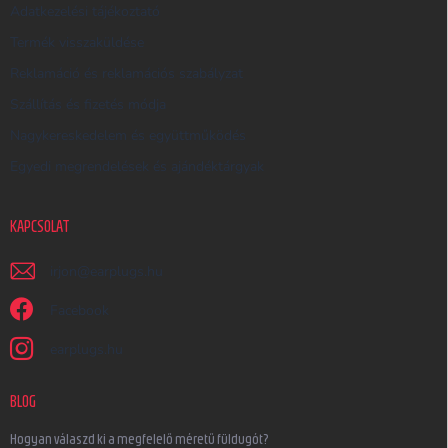
Adatkezelési tájékoztató
Termék visszaküldése
Reklamáció és reklamációs szabályzat
Szállítás és fizetés módja
Nagykereskedelem és együttműködés
Egyedi megrendelések és ajándéktárgyak
KAPCSOLAT
irjon
@
earplugs.hu
Facebook
earplugs.hu
BLOG
Hogyan válaszd ki a megfelelő méretű füldugót?